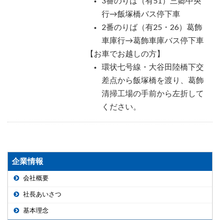
3番のりば（有51）三郷中央
行→飯塚橋バス停下車
2番のりば（有25・26）葛飾
車庫行→葛飾車庫バス停下車
【お車でお越しの方】
環状七号線・大谷田陸橋下交
差点から飯塚橋を渡り、葛飾
清掃工場の手前から左折して
ください。
企業情報
会社概要
社長あいさつ
基本理念