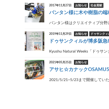
2017年11月27日
お知らせ
社会貢献
バンタン様に木や樹脂の端
バンタン様はクリエイティブ分野に
2019年11月29日
お知らせ
ドゥサンクィ
ドゥサンクィルが博多阪急8F
Kyushu Natural Weeks「ドゥサン
2021年05月25日
お知らせ
アサヒ☆カナックOSAMU
2021/5/21~5/23まで開催して