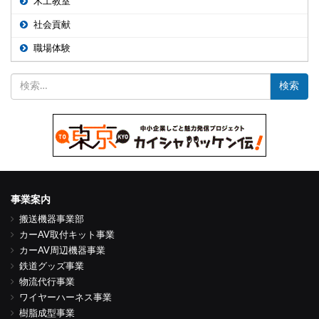
木工教室
社会貢献
職場体験
検
索:
事業案内
搬送機器事業部
カーAV取付キット事業
カーAV周辺機器事業
鉄道グッズ事業
物流代行事業
ワイヤーハーネス事業
樹脂成型事業